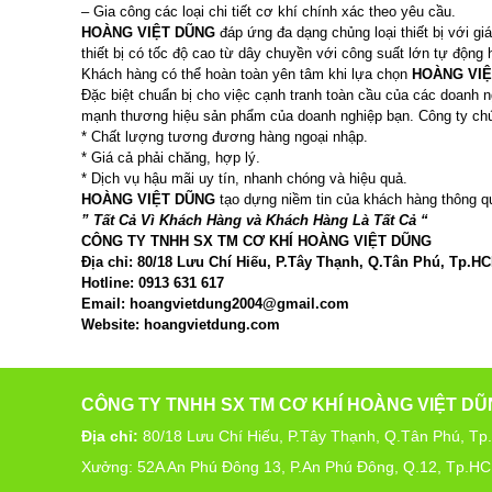
– Gia công các loại chi tiết cơ khí chính xác theo yêu cầu.
HOÀNG VIỆT DŨNG
đáp ứng đa dạng chủng loại thiết bị với g
thiết bị có tốc độ cao từ dây chuyền với công suất lớn tự động 
Khách hàng có thể hoàn toàn yên tâm khi lựa chọn
HOÀNG VI
Đặc biệt chuẩn bị cho việc cạnh tranh toàn cầu của các doanh 
mạnh thương hiệu sản phẩm của doanh nghiệp bạn. Công ty chúng
* Chất lượng tương đương hàng ngoại nhập.
* Giá cả phải chăng, hợp lý.
* Dịch vụ hậu mãi uy tín, nhanh chóng và hiệu quả.
HOÀNG VIỆT DŨNG
tạo dựng niềm tin của khách hàng thông 
” Tất Cả Vì Khách Hàng và Khách Hàng Là Tất Cả “
CÔNG TY TNHH SX TM CƠ KHÍ HOÀNG VIỆT DŨNG
Địa chỉ: 80/18 Lưu Chí Hiếu, P.Tây Thạnh, Q.Tân Phú, Tp.H
Hotline: 0913 631 617
Email:
hoangvietdung2004@gmail.com
Website: hoangvietdung.com
CÔNG TY TNHH SX TM CƠ KHÍ HOÀNG VIỆT D
Địa chỉ:
80/18 Lưu Chí Hiếu, P.Tây Thạnh, Q.Tân Phú, T
Xưởng: 52A An Phú Đông 13, P.An Phú Đông, Q.12, Tp.H