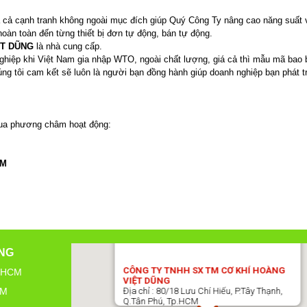
iá cả cạnh tranh không ngoài mục đích giúp Quý Công Ty nâng cao năng suất
hoàn toàn đến từng thiết bị đơn tự động, bán tự động.
ỆT DŨNG
là nhà cung cấp.
nghiệp khi Việt Nam gia nhập WTO, ngoài chất lượng, giá cả thì mẫu mã bao 
 tôi cam kết sẽ luôn là người bạn đồng hành giúp doanh nghiệp bạn phát tri
qua phương châm hoạt động:
CM
ŨNG
CÔNG TY TNHH SX TM CƠ KHÍ HOÀNG
p.HCM
VIỆT DŨNG
CM
Địa chỉ : 80/18 Lưu Chí Hiếu, P.Tây Thạnh,
Q.Tân Phú, Tp.HCM