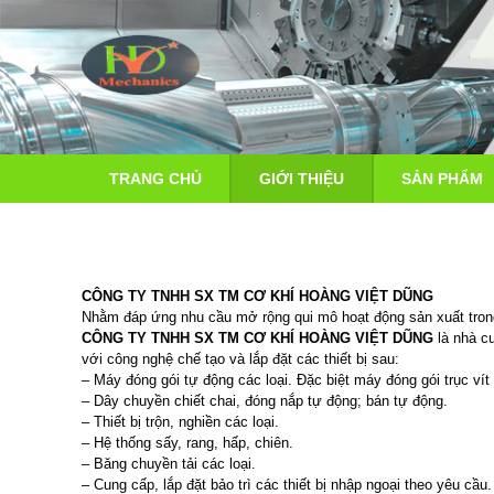
TRANG CHỦ
GIỚI THIỆU
SẢN PHẨM
CÔNG TY TNHH SX TM CƠ KHÍ HOÀNG VIỆT DŨNG
Nhằm đáp ứng nhu cầu mở rộng qui mô hoạt động sản xuất trong
CÔNG TY TNHH SX TM CƠ KHÍ HOÀNG VIỆT DŨNG
là nhà c
với công nghệ chế tạo và lắp đặt các thiết bị sau:
– Máy đóng gói tự động các loại. Đặc biệt máy đóng gói trục vít
– Dây chuyền chiết chai, đóng nắp tự động; bán tự động.
– Thiết bị trộn, nghiền các loại.
– Hệ thống sấy, rang, hấp, chiên.
– Băng chuyền tải các loại.
– Cung cấp, lắp đặt bảo trì các thiết bị nhập ngoại theo yêu cầu.