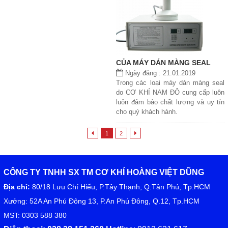
CỦA MÁY DÁN MÀNG SEAL
Ngày đăng : 21.01.2019
Trong các loại máy dán màng seal
do CƠ KHÍ NAM ĐÔ cung cấp luôn
luôn đảm bảo chất lượng và uy tín
cho quý khách hành.

1
2

CÔNG TY TNHH SX TM CƠ KHÍ HOÀNG VIỆT DŨNG
Địa chỉ:
80/18 Lưu Chí Hiếu, P.Tây Thạnh, Q.Tân Phú, Tp.HCM
Xưởng: 52A An Phú Đông 13, P.An Phú Đông, Q.12, Tp.HCM
MST: 0303 588 380